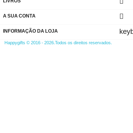

LIVROS

A SUA CONTA
key
INFORMAÇÃO DA LOJA
Happygifts © 2016 - 2026.Todos os direitos reservados.