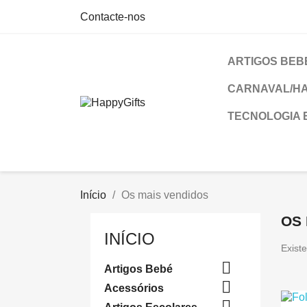
Contacte-nos
ARTIGOS BEB
CARNAVAL/H
TECNOLOGIA 
Início
Os mais vendidos
OS 
INÍCIO
Exist

Artigos Bebé

Acessórios
