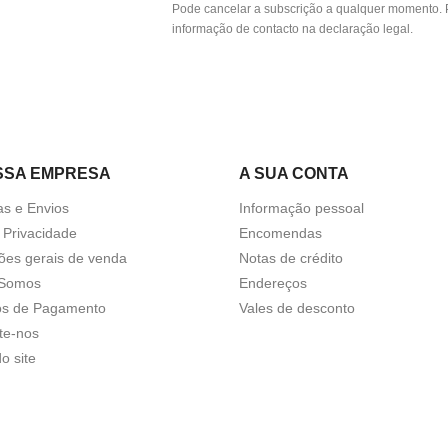
Pode cancelar a subscrição a qualquer momento. P
informação de contacto na declaração legal.
SSA EMPRESA
A SUA CONTA
as e Envios
Informação pessoal
a Privacidade
Encomendas
ões gerais de venda
Notas de crédito
Somos
Endereços
s de Pagamento
Vales de desconto
te-nos
o site