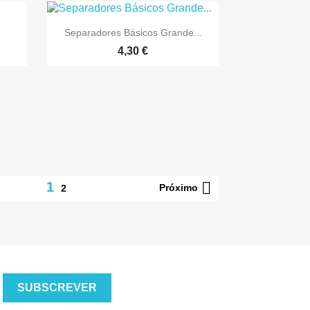

Vista rápida
Separadores Básicos Grande...
4,30 €

1
Próximo
2