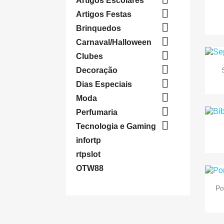
Artigos Escolares

Artigos Festas

Brinquedos

Carnaval/Halloween

Clubes

Decoração

Dias Especiais

Moda

Perfumaria

Tecnologia e Gaming
infortp
rtpslot
OTW88
Po