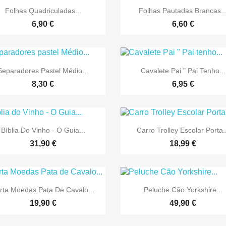


Vista rápida
Vista rápida
Folhas Quadriculadas...
Folhas Pautadas Brancas..
6,90 €
6,60 €


Vista rápida
Vista rápida
Separadores Pastel Médio...
Cavalete Pai " Pai Tenho...
8,30 €
6,95 €


Vista rápida
Vista rápida
Bíblia Do Vinho - O Guia...
Carro Trolley Escolar Porta.
31,90 €
18,99 €


Vista rápida
Vista rápida
rta Moedas Pata De Cavalo...
Peluche Cão Yorkshire...
19,90 €
49,90 €