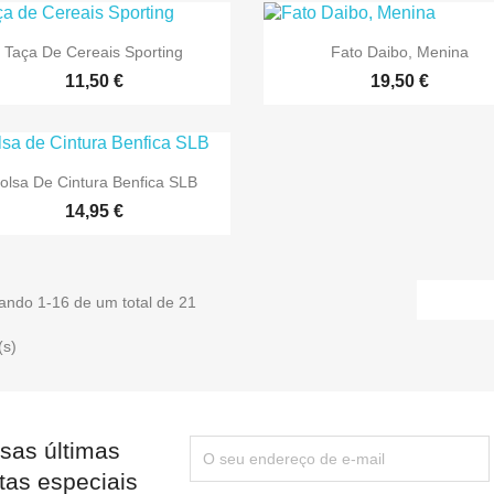


Vista rápida
Vista rápida
Taça De Cereais Sporting
Fato Daibo, Menina
11,50 €
19,50 €

Vista rápida
olsa De Cintura Benfica SLB
14,95 €
ando 1-16 de um total de 21
(s)
sas últimas
tas especiais