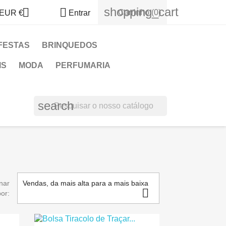
shopping_cart


Carrinho
(0)
EUR €
Entrar
FESTAS
BRINQUEDOS
IS
MODA
PERFUMARIA
search
nar
Vendas, da mais alta para a mais baixa

por: