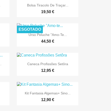

Vista rápida
.
Bolsa Tiracolo De Traçar...
19,50 €
ESGOTADO

Vista rápida
Urso Peluche "Amo-Te...
44,50 €

Vista rápida
..
Caneca Profissões Setôra
12,95 €

Vista rápida
Kit Fantasia Algemas+ Sino...
12,90 €