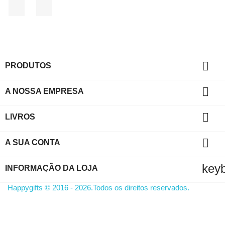
Facebook
Instagram

PRODUTOS

A NOSSA EMPRESA

LIVROS

A SUA CONTA
key
INFORMAÇÃO DA LOJA
Happygifts © 2016 - 2026.Todos os direitos reservados.