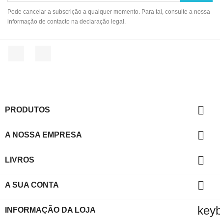
Pode cancelar a subscrição a qualquer momento. Para tal, consulte a nossa
informação de contacto na declaração legal.
Facebook
Instagram

PRODUTOS

A NOSSA EMPRESA

LIVROS

A SUA CONTA
key
INFORMAÇÃO DA LOJA