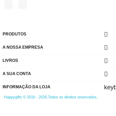
Facebook
Instagram

PRODUTOS

A NOSSA EMPRESA

LIVROS

A SUA CONTA
key
INFORMAÇÃO DA LOJA
Happygifts © 2016 - 2026.Todos os direitos reservados.