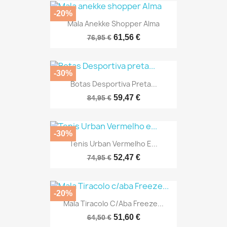
-20%
Mala Anekke Shopper Alma
61,56 €
76,95 €
-30%
Botas Desportiva Preta...
59,47 €
84,95 €
-30%
Tenis Urban Vermelho E...
52,47 €
74,95 €
-20%
Mala Tiracolo C/aba Freeze...
51,60 €
64,50 €