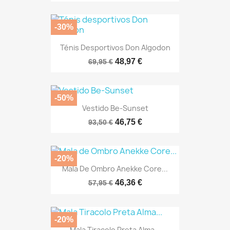
-30%
Ténis Desportivos Don Algodon
48,97 €
69,95 €
-50%
Vestido Be-Sunset
46,75 €
93,50 €
-20%
Mala De Ombro Anekke Core...
46,36 €
57,95 €
-20%
Mala Tiracolo Preta Alma...