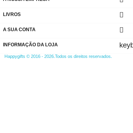

LIVROS

A SUA CONTA
key
INFORMAÇÃO DA LOJA
Happygifts © 2016 - 2026.Todos os direitos reservados.