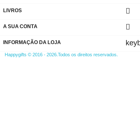

LIVROS

A SUA CONTA
key
INFORMAÇÃO DA LOJA
Happygifts © 2016 - 2026.Todos os direitos reservados.