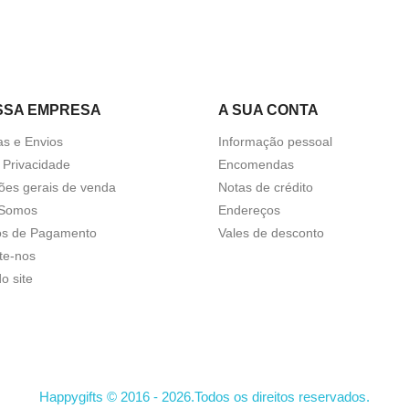
SSA EMPRESA
A SUA CONTA
as e Envios
Informação pessoal
a Privacidade
Encomendas
ões gerais de venda
Notas de crédito
Somos
Endereços
s de Pagamento
Vales de desconto
te-nos
o site
Happygifts © 2016 - 2026.Todos os direitos reservados.