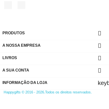
Facebook
Instagram

PRODUTOS

A NOSSA EMPRESA

LIVROS

A SUA CONTA
key
INFORMAÇÃO DA LOJA
Happygifts © 2016 - 2026.Todos os direitos reservados.